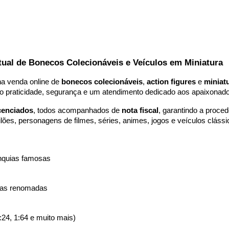
ip to main content
Skip to navigat
rtual de Bonecos Colecionáveis e Veículos em Miniatura
 na venda online de
bonecos colecionáveis
,
action figures
e
miniat
do praticidade, segurança e um atendimento dedicado aos apaixonado
icenciados
, todos acompanhados de
nota fiscal
, garantindo a proce
 vilões, personagens de filmes, séries, animes, jogos e veículos clás
anquias famosas
rcas renomadas
24, 1:64 e muito mais)